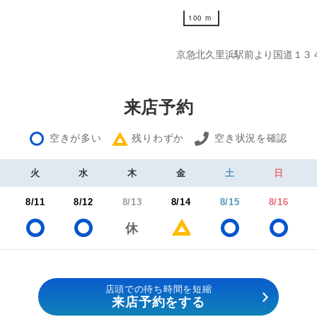
100 m
100 m
京急北久里浜駅前より国道１３
来店予約
空きが多い
残りわずか
空き状況を確認
火
水
木
金
土
日
8/11
8/12
8/13
8/14
8/15
8/16
店頭での待ち時間を短縮
来店予約をする