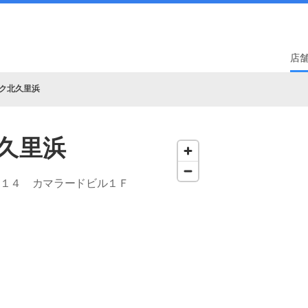
店
ク北久里浜
久里浜
‐１４ カマラードビル１Ｆ