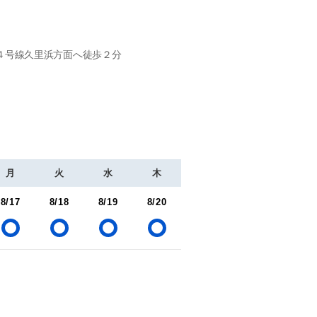
４号線久里浜方面へ徒歩２分
月
火
水
木
8/17
8/18
8/19
8/20