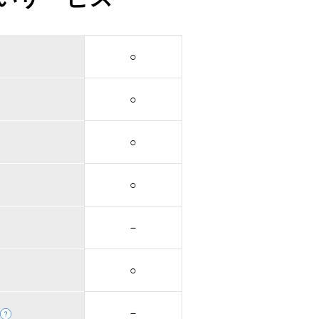
○
○
○
○
－
○
－