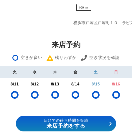
100 m
100 m
横浜市戸塚区戸塚町１０ ラピ
来店予約
空きが多い
残りわずか
空き状況を確認
火
水
木
金
土
日
8/11
8/12
8/13
8/14
8/15
8/16
店頭での待ち時間を短縮
来店予約をする