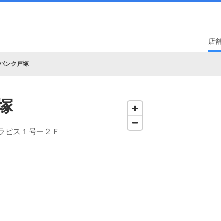
店
バンク戸塚
塚
ラピス１号ー２Ｆ