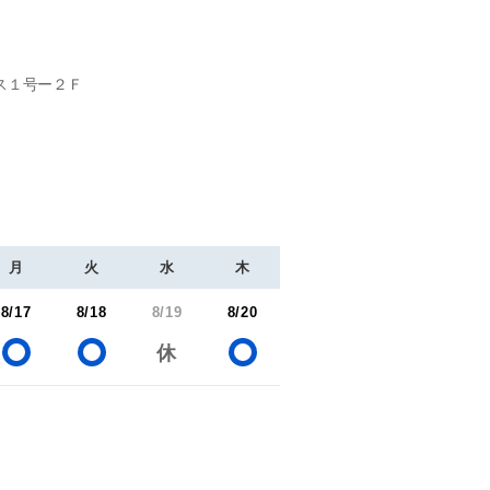
ス１号ー２Ｆ
月
火
水
木
8/17
8/18
8/19
8/20