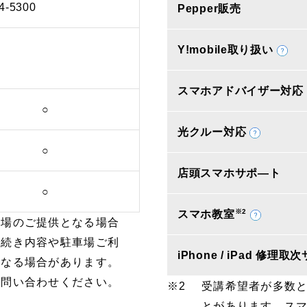
4-5300
Pepper販売
Y!mobile取り扱い
スマホアドバイザー対応
○
光クルー対応
○
店頭スマホサポ―ト
○
※2
スマホ教室
車場のご提供となる場合
手続き内容や駐車場ご利
iPhone / iPad 修理
となる場合があります。
お問い合わせください。
受講希望者が多数
とがあります。ス