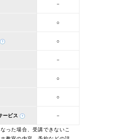
－
○
○
－
○
○
取次サービス
－
となった場合、受講できないこ
マホ教室の内容、予約などの詳