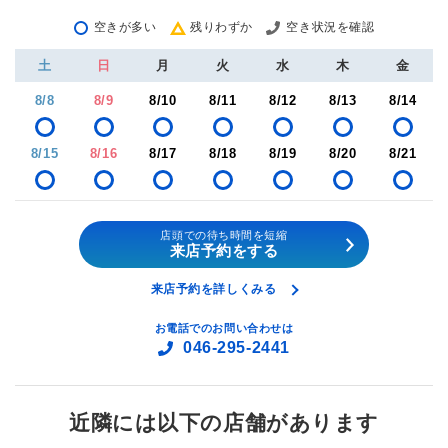
空きが多い
残りわずか
空き状況を確認
土
日
月
火
水
木
金
8/8
8/9
8/10
8/11
8/12
8/13
8/14
8/15
8/16
8/17
8/18
8/19
8/20
8/21
店頭での待ち時間を短縮
来店予約をする
来店予約を詳しくみる
お電話でのお問い合わせは
046-295-2441
近隣には以下の店舗があります