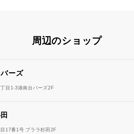
周辺のショップ
台バーズ
目1-3港南台バーズ2F
杉田
17番1号 プララ杉田2F