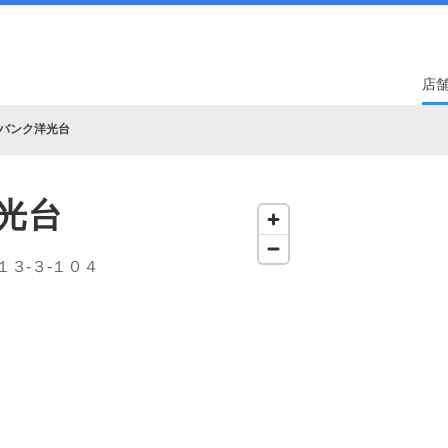
店
バンク洋光台
光台
３‐３‐１０４