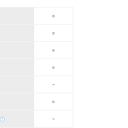
○
○
○
○
－
○
－