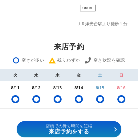
100 m
100 m
ＪＲ洋光台駅より徒歩１分
来店予約
空きが多い
残りわずか
空き状況を確認
火
水
木
金
土
日
8/11
8/12
8/13
8/14
8/15
8/16
店頭での待ち時間を短縮
来店予約をする