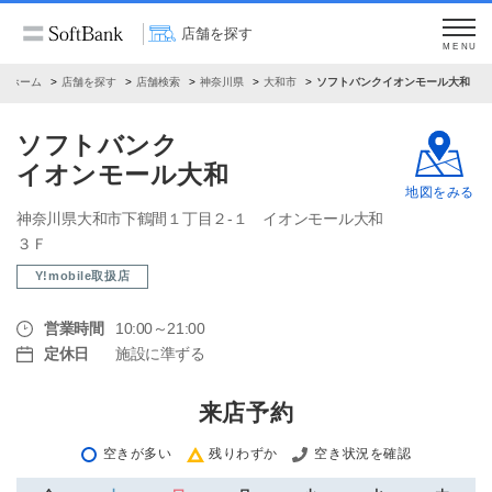
店舗を探す
MENU
ホーム
店舗を探す
店舗検索
神奈川県
大和市
ソフトバンクイオンモール大和
ソフトバンク
イオンモール大和
地図をみる
神奈川県大和市下鶴間１丁目２‐１ イオンモール大和
３Ｆ
Y!mobile取扱店
営業時間
10:00～21:00
定休日
施設に準ずる
来店予約
空きが多い
残りわずか
空き状況を確認