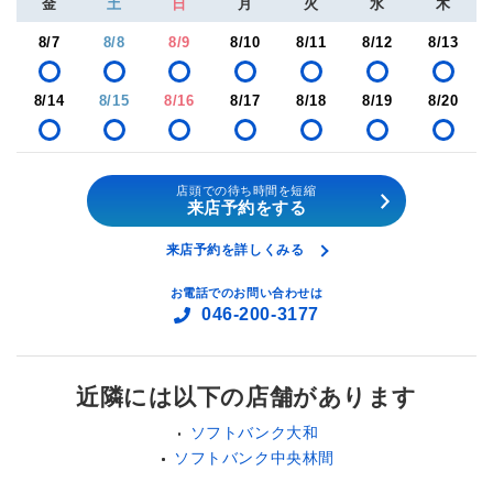
金
土
日
月
火
水
木
8/7
8/8
8/9
8/10
8/11
8/12
8/13
8/14
8/15
8/16
8/17
8/18
8/19
8/20
店頭での待ち時間を短縮
来店予約をする
来店予約を詳しくみる
お電話でのお問い合わせは
046-200-3177
近隣には以下の店舗があります
ソフトバンク大和
ソフトバンク中央林間