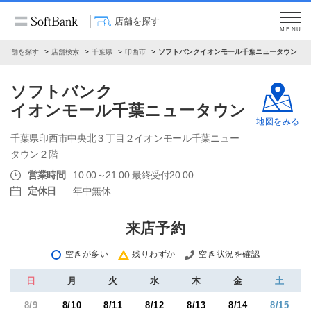
店舗を探す
MENU
店舗を探す
店舗検索
千葉県
印西市
ソフトバンクイオンモール千葉ニュータウン
ソフトバンク
イオンモール千葉ニュータウン
地図をみる
千葉県印西市中央北３丁目２イオンモール千葉ニュー
タウン２階
営業時間
10:00～21:00 最終受付20:00
定休日
年中無休
来店予約
空きが多い
残りわずか
空き状況を確認
日
月
火
水
木
金
土
8/9
8/10
8/11
8/12
8/13
8/14
8/15