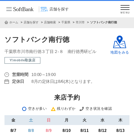
店舗を探す
MENU
ホーム
店舗を探す
店舗検索
千葉県
市川市
ソフトバンク南行徳
ソフトバンク南行徳
千葉県市川市南行徳３丁目２‐８ 南行徳秀研ビル
地図をみる
Y!mobile取扱店
営業時間
10:00～19:00
定休日
8月の定休日は8/6(木)となります。
来店予約
空きが多い
残りわずか
空き状況を確認
金
土
日
月
火
水
木
8/7
8/8
8/9
8/10
8/11
8/12
8/13