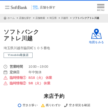
店舗を探す
MENU
ホーム
店舗を探す
店舗検索
埼玉県
川越市
ソフトバンクアトレ川越
ソフトバンク
アトレ川越
地図をみる
埼玉県川越市脇田町１０５番地
Y!mobile取扱店
営業時間
10:00～19:00
定休日
年中無休
臨時情報①
8/18（火） 休業
臨時情報②
9/8（火） 休業
来店予約
空きが多い
残りわずか
空き状況を確認