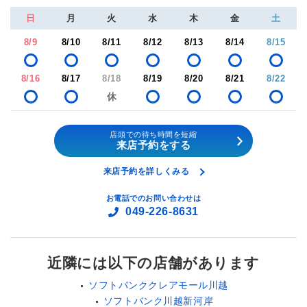
日
月
火
水
木
金
土
8/9
8/10
8/11
8/12
8/13
8/14
8/15
8/16
8/17
8/18
8/19
8/20
8/21
8/22
店頭での待ち時間を短縮
来店予約をする
来店予約を詳しくみる
お電話でのお問い合わせは
049-226-8631
近隣には以下の店舗があります
ソフトバンククレアモール川越
ソフトバンク川越新河岸