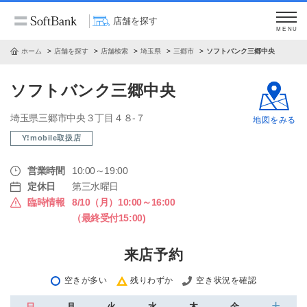
店舗を探す
MENU
ホーム
店舗を探す
店舗検索
埼玉県
三郷市
ソフトバンク三郷中央
ソフトバンク三郷中央
埼玉県三郷市中央３丁目４８‐７
地図をみる
Y!mobile取扱店
営業時間
10:00～19:00
定休日
第三水曜日
臨時情報
8/10（月）10:00～16:00
（最終受付15:00)
来店予約
空きが多い
残りわずか
空き状況を確認
日
月
火
水
木
金
土