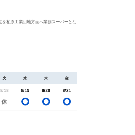
点を柏原工業団地方面へ業務スーパーとな
火
水
木
金
8/18
8/19
8/20
8/21