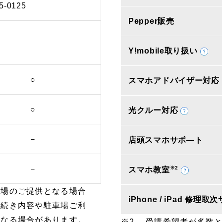
5-0125
Pepper販売
Y!mobile取り扱い
○
スマホアドバイザー対応
○
光クルー対応
－
店頭スマホサポ―ト
－
※2
スマホ教室
車場のご提供となる場合
iPhone / iPad 修理
手続き内容や駐車場ご利
となる場合があります。
受講希望者が多数