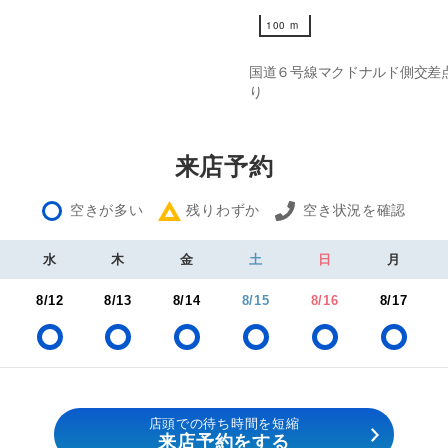
100 m
100 m
国道６号線マクドナルド側交差
り
来店予約
空きが多い
残りわずか
空き状況を確認
水
木
金
土
日
月
8/12
8/13
8/14
8/15
8/16
8/17
店頭での待ち時間を短縮
来店予約をする