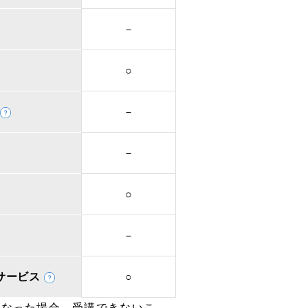
－
○
－
－
○
－
取次サービス
○
となった場合、受講できないこ