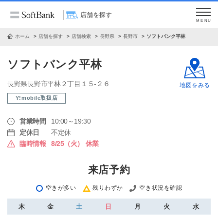
店舗を探す
MENU
ホーム
店舗を探す
店舗検索
長野県
長野市
ソフトバンク平林
ソフトバンク平林
長野県長野市平林２丁目１５‐２６
地図をみる
Y!mobile取扱店
営業時間
10:00～19:30
定休日
不定休
臨時情報
8/25（火） 休業
来店予約
空きが多い
残りわずか
空き状況を確認
木
金
土
日
月
火
水