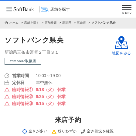
店舗を探す
MENU
ホーム
店舗を探す
店舗検索
新潟県
三条市
ソフトバンク県央
ソフトバンク県央
新潟県三条市須頃２丁目３１
地図をみる
Y!mobile取扱店
営業時間
10:00～19:00
定休日
年中無休
臨時情報①
8/18（火） 休業
臨時情報②
8/25（火） 休業
臨時情報③
9/15（火） 休業
来店予約
空きが多い
残りわずか
空き状況を確認