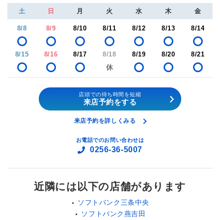
土
日
月
火
水
木
金
8/8
8/9
8/10
8/11
8/12
8/13
8/14
8/15
8/16
8/17
8/18
8/19
8/20
8/21
店頭での待ち時間を短縮
来店予約をする
来店予約を詳しくみる
お電話でのお問い合わせは
0256-36-5007
近隣には以下の店舗があります
ソフトバンク三条中央
ソフトバンク燕吉田