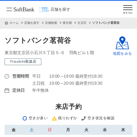
店舗を探す
MENU
ホーム
店舗を探す
店舗検索
東京都
文京区
ソフトバンク茗荷谷
ソフトバンク茗荷谷
東京都文京区小石川５丁目５‐６ 羽鳥ビル１階
地図をみる
Y!mobile取扱店
営業時間
平日
10:00～19:00 最終受付18:30
土日祝
10:00～20:00 最終受付19:30
定休日
年中無休
来店予約
空きが多い
残りわずか
空き状況を確認
金
土
日
月
火
水
木