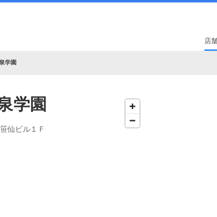
店
泉学園
泉学園
 笹仙ビル１Ｆ