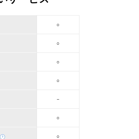
○
○
○
○
－
○
○