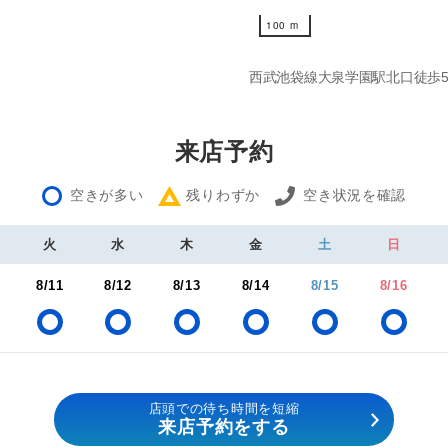
100 m
100 m
西武池袋線大泉学園駅北口徒歩
来店予約
空きが多い
残りわずか
空き状況を確認
火
水
木
金
土
日
8/11
8/12
8/13
8/14
8/15
8/16
店頭での待ち時間を短縮
来店予約をする