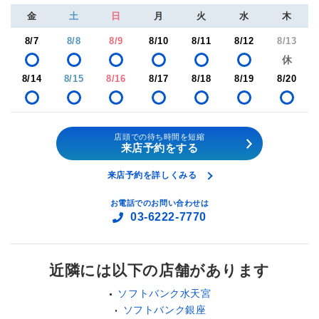
金
土
日
月
火
水
木
8/7
8/8
8/9
8/10
8/11
8/12
8/13
8/14
8/15
8/16
8/17
8/18
8/19
8/20
店頭での待ち時間を短縮
来店予約をする
来店予約を詳しくみる
お電話でのお問い合わせは
03-6222-7770
近隣には以下の店舗があります
ソフトバンク水天宮
ソフトバンク銀座