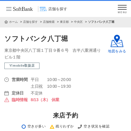
店舗を探す
MENU
ホーム
店舗を探す
店舗検索
東京都
中央区
ソフトバンク八丁堀
ソフトバンク八丁堀
東京都中央区八丁堀１丁目９番６号 吉半八重洲通り
地図をみる
ビル１階
Y!mobile取扱店
営業時間
平日
10:00～20:00
土日祝
10:00～19:30
定休日
不定休
臨時情報
8/13（木） 休業
来店予約
空きが多い
残りわずか
空き状況を確認