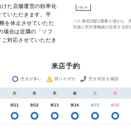
向けた店舗運営の効率化
100 m
100 m
せていただきます。平
バス:東所沢駅1番乗り場から、
ては業務を休止させていただ
沢線と所沢青梅線が交差する所
の場合は近隣の「ソフ
てご対応させていただき
来店予約
空きが多い
残りわずか
空き状況を確認
火
水
木
金
土
日
8/11
8/12
8/13
8/14
8/15
8/16