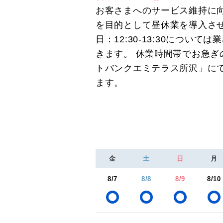
お客さまへのサービス維持に
を目的として昼休業を導入さ
日：12:30-13:30につい
きます。 休業時間帯でお急ぎ
トバンクエミテラス所沢」に
ます。
金
土
日
月
8/7
8/8
8/9
8/10