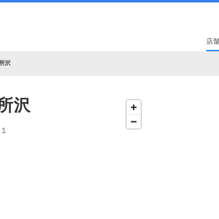
店
所沢
所沢
‐１