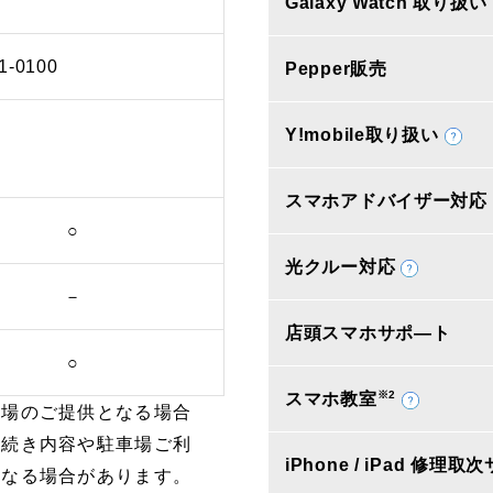
Galaxy Watch 取り扱い
1-0100
Pepper販売
Y!mobile取り扱い
スマホアドバイザー対応
○
光クルー対応
－
店頭スマホサポ―ト
○
※2
スマホ教室
車場のご提供となる場合
手続き内容や駐車場ご利
iPhone / iPad 修理
となる場合があります。