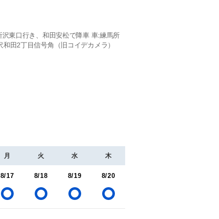
所沢東口行き、和田安松で降車 車:練馬所
沢和田2丁目信号角（旧コイデカメラ）
月
火
水
木
8/17
8/18
8/19
8/20