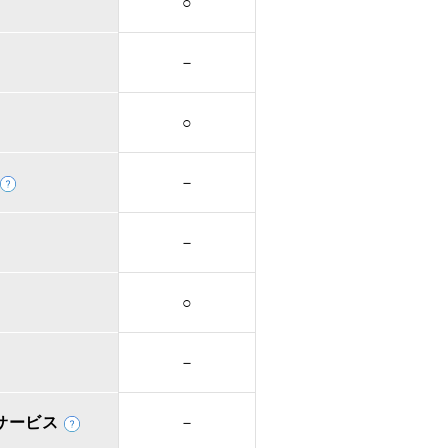
○
－
○
－
－
○
－
取次サービス
－