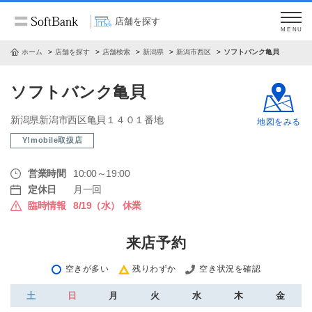
店舗を探す
MENU
ホーム
店舗を探す
店舗検索
新潟県
新潟市西区
ソフトバンク亀貝
ソフトバンク亀貝
新潟県新潟市西区亀貝１４０１番地
地図をみる
Y!mobile取扱店
営業時間
10:00～19:00
定休日
月一回
臨時情報
8/19（水） 休業
来店予約
空きが多い
残りわずか
空き状況を確認
土
日
月
火
水
木
金