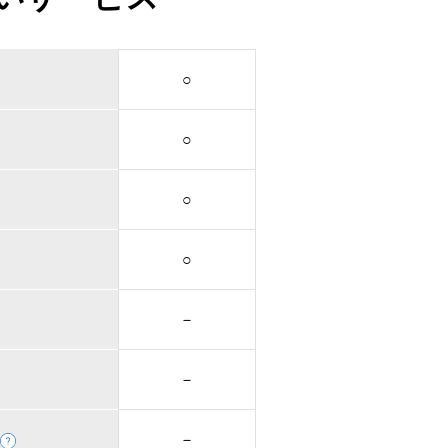
○
○
○
○
－
－
－