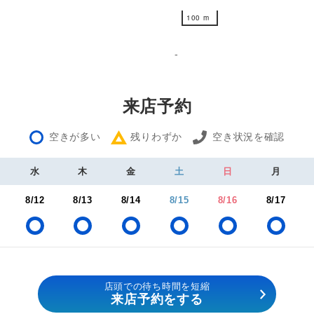
100 m
100 m
-
来店予約
空きが多い
残りわずか
空き状況を確認
水
木
金
土
日
月
8/12
8/13
8/14
8/15
8/16
8/17
店頭での待ち時間を短縮
来店予約をする