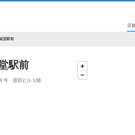
店
経堂駅前
堂駅前
８号 原田ビル１階