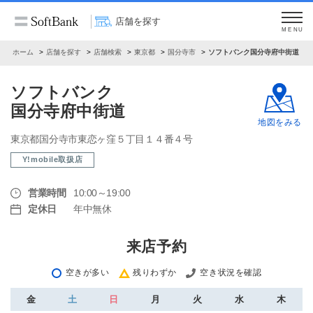
店舗を探す
MENU
ホーム
店舗を探す
店舗検索
東京都
国分寺市
ソフトバンク国分寺府中街道
ソフトバンク
国分寺府中街道
地図をみる
東京都国分寺市東恋ヶ窪５丁目１４番４号
Y!mobile取扱店
営業時間
10:00～19:00
定休日
年中無休
来店予約
空きが多い
残りわずか
空き状況を確認
金
土
日
月
火
水
木