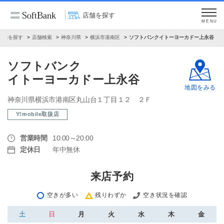
店舗を探す
MENU
店舗を探す
店舗検索
神奈川県
横浜市港南区
ソフトバンクイトーヨーカドー上永谷
ソフトバンク
イトーヨーカドー上永谷
地図をみる
神奈川県横浜市港南区丸山台１丁目１２ ２Ｆ
Y!mobile取扱店
営業時間
10:00～20:00
定休日
年中無休
来店予約
空きが多い
残りわずか
空き状況を確認
土
日
月
火
水
木
金