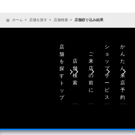
ホーム
店舗を探す
店舗検索
店舗絞り込み結果
シ
か
店
ご
ョ
ん
舗
店
来
ッ
た
を
舗
店
プ
ん
探
検
の
サ
来
す
索
前
ー
店
ト
に
ビ
予
ッ
ス
約
プ