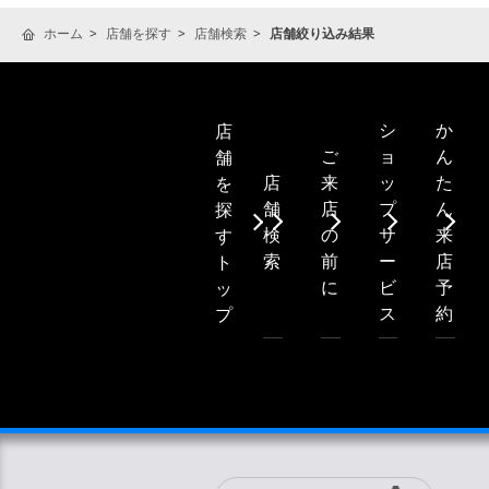
ホーム
店舗を探す
店舗検索
店舗絞り込み結果
シ
か
店
ご
ョ
ん
舗
店
来
ッ
た
を
舗
店
プ
ん
探
検
の
サ
来
す
索
前
ー
店
ト
に
ビ
予
ッ
ス
約
プ