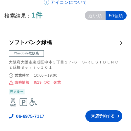
アイコンについて
1件
検索結果：
近い順
50音順
ソフトバンク緑橋
Y!mobile取扱店
大阪府大阪市東成区中本３丁目１７‐６ Ｓ‐ＲＥＳＩＤＥＮＣ
Ｅ緑橋Ｓｅｒｉｏ１０１
営業時間
10:00～19:00
臨時情報
8/19（水） 休業
光クルー
06-6975-7117
来店予約する