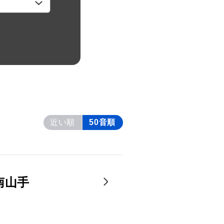
近い順
50音順
南山手