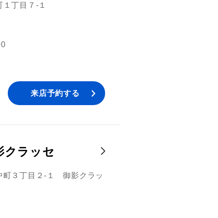
１丁目７‐１
00
来店予約する
影クラッセ
中町３丁目２‐１ 御影クラッ