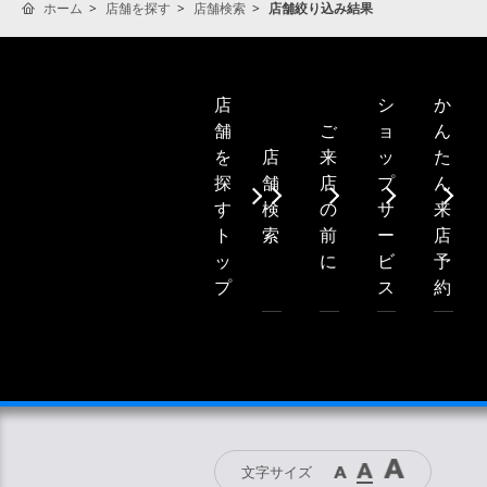
ホーム
店舗を探す
店舗検索
店舗絞り込み結果
シ
か
店
ご
ョ
ん
舗
店
来
ッ
た
を
舗
店
プ
ん
探
検
の
サ
来
す
索
前
ー
店
ト
に
ビ
予
ッ
ス
約
プ
文字サイズ