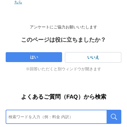
約成立日が2022年7月1日（金）以降の場合は、事業者変
ちら
0800
更手数料はかかりません。
電話番号：
-111-6710
（通話料無料）
詳しくはこちら
お問い合わせの際は、電話番号をお確かめの上、おかけ間違
いのないようにお願いします。
アンケートにご協力お願いいたします
会員に送付済み機器の返送費
受付時間：10：00 ～ 19：00（年中無休）
会員に送付済み機器の返送費がかかります。
このページは役に立ちましたか？
フレッツ光開通から通算した期間に応じたフレッツ光
の初期工事費割引の解約金
はい
いいえ
西日本エリアでフレッツ光を2015年4月30日（木）まで
にお申し込みをしたかたのみかかります。
※回答いただくと別ウィンドウが開きます
工事費残金（SoftBank 光の工事費残金／NTT東西の
フレッツ工事費残金）のお支払方法
工事費残金のお支払方法が分割支払いの場合は、一括で
よくあるご質問（FAQ）から検索
のお支払いとなります。