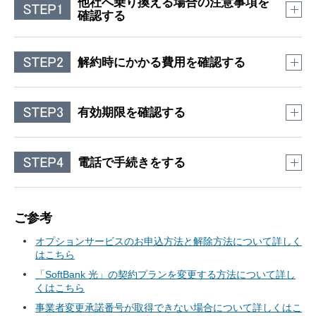
他社へ乗り換える場合の注意事項を
確認する
オプションでご利用中の固定電話サービス
解約時にかかる費用を確認する
ご使用中の電話番号がご利用できなくなります。
番号ポータビリティをご希望の場合は、事前に他社の光
解除料
コラボレーション事業者へお問い合わせください。
有効期限を確認する
契約期間満了月の当月／翌月／翌々月以外で解約した場
NTTの加入権をお持ちの電話番号をご使用中でアナログ
合（2021年6月以前は契約期間満了月のみ）は、解除料
戻しをご希望の場合は、事前にアナログ戻しについて
がかかります。
NTTへお問い合わせください。
事業者変更承諾番号払い出し日を含めて15日間が有効期限で
電話で手続きをする
NTT東日本へのお問い合わせについてはこちら
「自動更新なしプラン」にご加入の場合は、解除料がか
す。
NTT西日本へのお問い合わせについてはこちら
かりません。
※
有効期限を過ぎると無効になりますので、再度払い出し
解除料がかかるサービスやオプションをご利用中のかた
電話サポート予約
が必要となります。
ご参考
は、別途解除料（上限は11,000円）がかかる場合があり
ご希望の日時に担当オペレーターよりお電話します。
ます。
※
複数回払い出した場合、過去に払い出した事業者変更承
オプションサービスのお申込方法と解除方法について詳しく
諾番号は無効となります。
詳しくはこちら
はこちら
事業者変更専用電話サポート予約
※
事業者変更承諾番号の有効期限は15日間ですので、他社
「SoftBank 光」の契約プランを変更する方法について詳し
への事業者変更申込日の予定日が近くなってからご連絡
事業者変更手数料
くはこちら
ください。
事業者変更に伴う解約の場合はかかります。ただし、契
上記の方法でお手続きができなかった場合
事業者変更承諾番号が取得できない場合について詳しくはこ