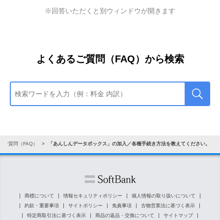
かたはこちら
※
データ保管期間終了後は、データが削除されます。
※回答いただくと別ウィンドウが開きます
ソフトバンク／ワイモバイル／LINEMOのご契約をお持ちで
ないかたはこちら
データ削除後の復元はできませんのでご解約前に保
存しているデータをすべてダウンロードするようお
願いします。
よくあるご質問（FAQ）から検索
ご解約のお手続きは以下ウェブサイトよりお申し込みくださ
い。
ソフトバンク／ワイモバイル／LINEMOのご契約をお持ちの
かたはこちら
ソフトバンク／ワイモバイル／LINEMOのご契約をお持ちで
ないかたはこちら
るご質問（FAQ）
「あんしんデータボックス」の加入／各種手続き方法を教えてください。
商標について
情報セキュリティポリシー
個人情報の取り扱いについて
約款・重要事項
サイトポリシー
免責事項
古物営業法に基づく表示
特定商取引法に基づく表示
商品の返品・交換について
サイトマップ