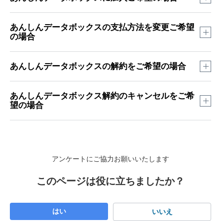
お申し込みにはSoftBank IDが必要です。
あんしんデータボックスの支払方法を変更ご希望
の場合
ソフトバンク／ワイモバイル／LINEMOをご契約中、ま
たは、ご契約していたお客さま：SoftBank IDを自動で発
ソフトバンク／ワイモバイル／LINEMOの回線をお持ち
行しています。
あんしんデータボックスの解約をご希望の場合
のお客さま
SoftBank IDの確認方法はこちら
モバイルの通信料金のお支払いと合算するお支払方法と
ソフトバンク／ワイモバイル／LINEMOをご契約したこ
クレジットカードでのお支払方法が選択できます。
ご解約のお申し込み後、プラン利用終了日まではご利用でき
あんしんデータボックス解約のキャンセルをご希
とのないお客さま：SoftBank IDをお持ちでない場合も無
望の場合
ソフトバンク／ワイモバイル／LINEMOの回線をお持ち
ます。
料で作成できます。
でないお客さま
プラン利用終了日の翌日に解約処理となり、ご解約日以降は
なお、「あんしんデータボックス」をご利用するにあたり、
クレジットカードでのお支払方法のみが選択できます。
「あんしんデータボックス」の各種サービスをご利用できな
お客さまのご契約満了日までは、ご解約のお申し込みをキャ
サービスがご利用できるスマートフォン／タブレット／パソ
ソフトバンク／ワイモバイル／LINEMOのご契約をお持ちの
くなりますので、アップロードしたデータはお早めに保存を
ンセルすることができます。
コンのいずれかの端末が必要です。
かたはこちら
お願いします。
ご解約のキャンセルはこちら
また、ご契約には12歳以上かつ日本国内の居住者である必要
アンケートにご協力お願いいたします
ソフトバンク／ワイモバイル／LINEMOのご契約をお持ちで
があります。
※
プラン利用終了日までは、ご解約のお申し込みをキャン
ないかたはこちら
このページは役に立ちましたか？
セルすることができます。
ご加入のお手続きは以下ウェブサイトよりお申し込みくださ
※
ご解約日以降サービスのご利用はできませんが、ご解約
い。
日を1日目として30日間はアップロードしたデータを保
ソフトバンク／ワイモバイル／LINEMOのご契約をお持ちの
はい
いいえ
管しています。