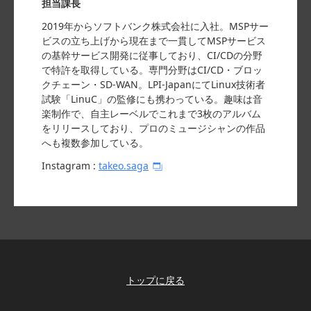
担当課長
2019年からソフトバンク株式会社に入社。MSPサー
ビスの立ち上げから現在まで一貫してMSPサービス
の基幹サービス開発に従事しており、CI/CDの分野
で特許を取得している。専門分野はCI/CD・ブロッ
クチェーン・SD-WAN。LPI-JapanにてLinux技術者
試験「LinuC」の監修にも携わっている。趣味は音
楽制作で、自主レーベルでこれまで3枚のアルバム
をリリースしており、プロのミュージシャンの作品
へも複数参加している。
Instagram :
takeo.saga
トップに戻る