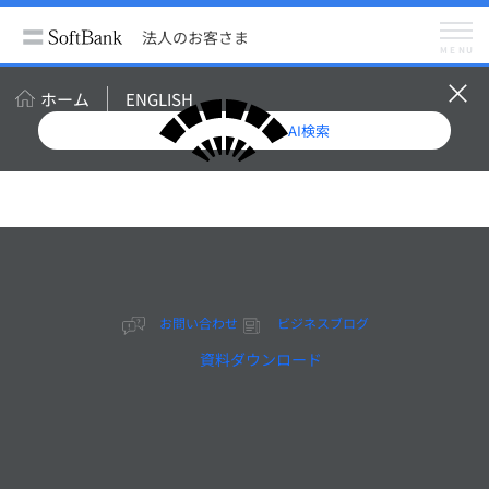
法人のお客さま
導入事例
アルフレッサ株式会社
法人のお客さま
MENU
ホーム
ENGLISH
AI検索
2024.10
お問い合わせ
ビジネスブログ
資料ダウンロード
社内データをAIと連携
させ、