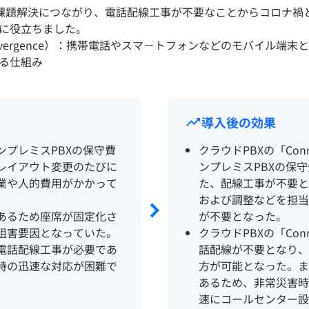
により課題解決につながり、電話配線工事が不要なことからコロナ
に役立ちました。
ile Convergence）：携帯電話やスマ－トフォンなどのモバイ
る仕組み
導入後の効果
ンプレミスPBXの保守費
クラウドPBXの「Con
レイアウト変更のたびに
ンプレミスPBXの保
業や人的費用がかかって
た、配線工事が不要と
および調整などを担当
あるため座席が固定化さ
が不要となった。
阻害要因となっていた。
クラウドPBXの「Con
電話配線工事が必要であ
話配線が不要となり、
時の迅速な対応が困難で
方が可能となった。ま
あるため、非常災害時
速にコールセンター設