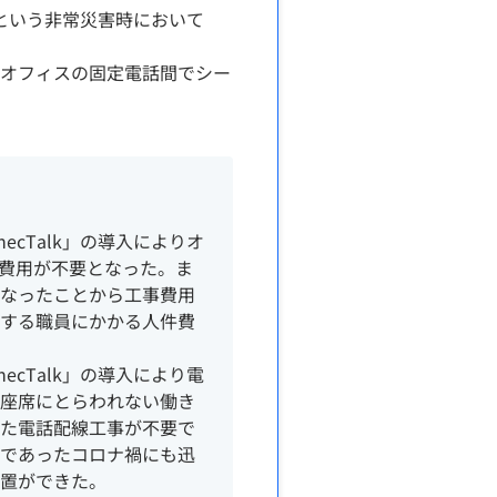
禍という非常災害時において
ル端末とオフィスの固定電話間でシー
necTalk」の導入によりオ
守費用が不要となった。ま
なったことから工事費用
する職員にかかる人件費
necTalk」の導入により電
座席にとらわれない働き
た電話配線工事が不要で
であったコロナ禍にも迅
置ができた。