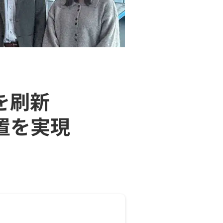
を刷新
置を実現