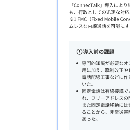
「ConnecTalk」導入
も、行政としての迅速な対応
※1 FMC（Fixed Mob
ムレスな内線通話を可能にす
導入前の課題
専門的知識が必要なオ
用に加え、職制改正や
電話配線工事などに作
いた。
固定電話は有線接続で
れ、フリーアドレスの
また固定電話移動には
ることから、非常災害
あった。