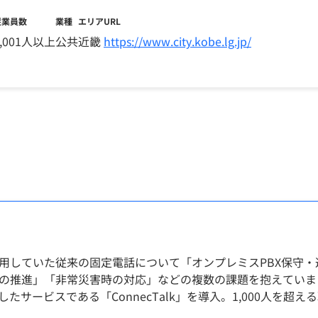
従業員数
業種
エリア
URL
5,001人以上
公共
近畿
https://www.city.kobe.lg.jp/
用していた従来の固定電話について「オンプレミスPBX保守
の推進」「非常災害時の対応」などの複数の課題を抱えていまし
したサービスである「ConnecTalk」を導入。1,000人を超