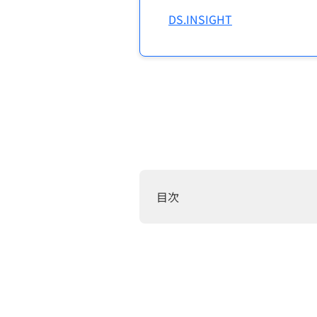
DS.INSIGHT
目次