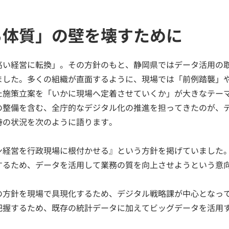
る体質」の壁を壊すために
高い経営に転換」。その方針のもと、静岡県ではデータ活用の
ました。多くの組織が直面するように、現場では「前例踏襲」
た施策立案を「いかに現場へ定着させていくか」が大きなテー
の整備を含む、全庁的なデジタル化の推進を担ってきたのが、
時の状況を次のように語ります。
ン経営を行政現場に根付かせる』という方針を掲げていました
するため、データを活用して業務の質を向上させようという意
の方針を現場で具現化するため、デジタル戦略課が中心となっ
把握するため、既存の統計データに加えてビッグデータを活用