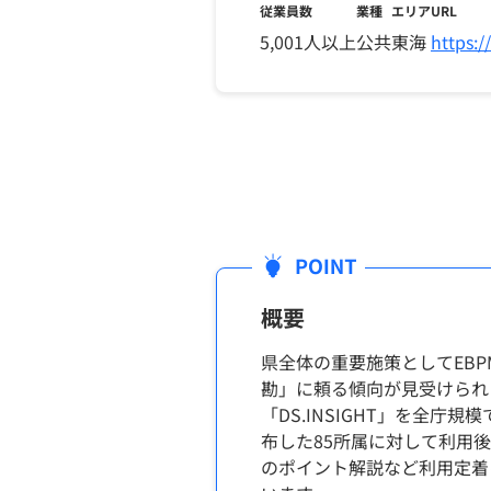
従業員数
業種
エリア
URL
5,001人以上
公共
東海
https:/
概要
県全体の重要施策としてEB
勘」に頼る傾向が見受けられ
「DS.INSIGHT」を全
布した85所属に対して利用
のポイント解説など利用定着