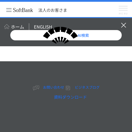
法人のお客さま
サービス
IoT・RPA
法人のお客さま
LINE WORKS Vision
MENU
LINE WORKS Vision小売店向け
ホーム
ENGLISH
AI検索
小売店向け
クラウドカ
メラサービ
ス「LINE
お問い合わせ
ビジネスブログ
WORKS
資料ダウンロード
Vision」
ソフトバンクによるトータ