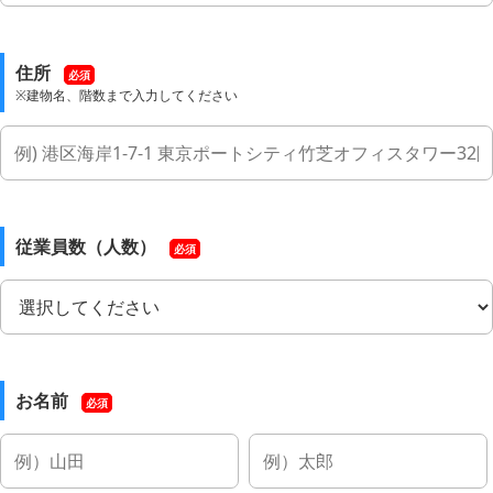
住所
必須
※建物名、階数まで入力してください
従業員数（人数）
必須
お名前
必須