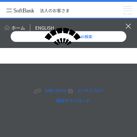
法人のお客さま
サービス
スマートフォン・携帯電話
法人のお客さま
製品
MENU
SIM対応 PC・タブレット
Lenovo社製品一覧
メニュー
SIM対応 PC・タブレット
ホーム
ENGLISH
ご購入について
サポート情報
AI検索
お問い合わせ
メーカーブランド製品
お問い合わせ
ビジネスブログ
Lenovo社製品一覧
資料ダウンロード
Lenovo社製メーカーブランドPC・タブレット製品のご
紹介です。
製品に関する情報は、各製品の製品詳細資料をダウンロ