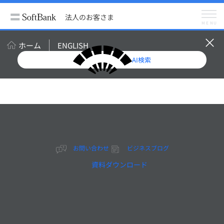
法人のお客さま
サービス
スマートフォン・携帯電話
法人のお客さま
料金プラン・割引
MENU
Wi-Fiアクセス for ビジネス
ご利用までの流れ
ホーム
ENGLISH
AI検索
Wi-Fiアクセス for ビジネス
ご利用までの流れ
お問い合わせ
ビジネスブログ
ご利用までの流れについてご紹介いたします。
資料ダウンロード
Wi-Fiアクセス for ビジネス