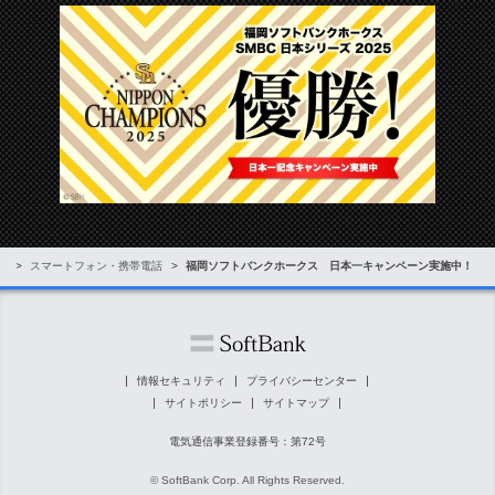
ム
スマートフォン・携帯電話
福岡ソフトバンクホークス 日本一キャンペーン実施中！
情報セキュリティ
プライバシーセンター
サイトポリシー
サイトマップ
電気通信事業登録番号：第72号
© SoftBank Corp. All Rights Reserved.