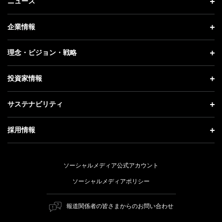
ニュース
ニュース トップ
企業情報
プレスリリース
企業情報 トップ
理念・ビジョン・戦略
お知らせ
社長メッセージ
理念・ビジョン・戦略 トップ
投資家情報
更新情報
会社概要
成長戦略「Activate AI for Society」
投資家情報 トップ
記者説明会
サステナビリティ
事業紹介
技術戦略
経営方針
ソフトバンクニュース
サステナビリティ トップ
ガバナンス
採用情報
人材戦略
IRライブラリー
トップメッセージ
社会貢献活動
採用情報 トップ
財務情報
ESG方針・体制
ソーシャルメディア公式アカウント
公開情報
新卒採用
個人投資家の皆さまへ
ソーシャルメディアポリシー
価値創造プロセス
キャリア採用
株式と社債について
マテリアリティ（重要課題）
報道関係者の皆さまからのお問い合わせ
障がい者採用
コーポレート・ガバナンス