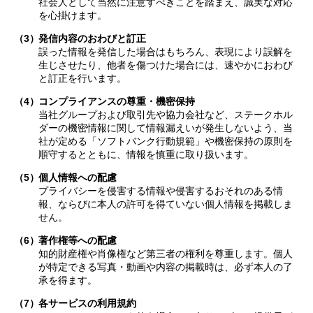
社会人として当然に注意すべきことを踏まえ、誠実な対応
を心掛けます。
（3）
発信内容のおわびと訂正
誤った情報を発信した場合はもちろん、表現により誤解を
生じさせたり、他者を傷つけた場合には、速やかにおわび
と訂正を行います。
（4）
コンプライアンスの尊重・機密保持
当社グループおよび取引先や協力会社など、ステークホル
ダーの機密情報に関して情報漏えいが発生しないよう、当
社が定める「ソフトバンク行動規範」や機密保持の原則を
順守するとともに、情報を慎重に取り扱います。
（5）
個人情報への配慮
プライバシーを侵害する情報や侵害するおそれのある情
報、ならびに本人の許可を得ていない個人情報を掲載しま
せん。
（6）
著作権等への配慮
知的財産権や肖像権など第三者の権利を尊重します。個人
が特定できる写真・動画や内容の掲載時は、必ず本人の了
承を得ます。
（7）
各サービスの利用規約