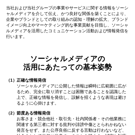
当社および当社グループの事業やサービスに関する情報をソーシ
ャルメディアを介して伝え、かつ良好な関係を築くことにより、
企業やブランドとしての取り組みの認知・理解の拡大、ブランド
イメージ向上やマーケティング的な事業貢献を目指し、ソーシャ
ルメディアを活用したコミュニケーション活動および情報発信を
行います。
ソーシャルメディアの
活用にあたっての基本姿勢
（1）
正確な情報発信
ソーシャルメディアに公開した情報は瞬時に広範囲に広が
るため、完全に取り消すことは困難であることを認識した
上で、正確な情報を発信し、誤解を招くような表現は避け
るように心掛けます。
（2）
節度ある情報発信
お客さま・競合他社・取引先・社内関係者・その他業務に
関連する第三者に対する批判や誹謗中傷ととられかねない
発言をせず、また公序良俗に反する言動は行わないなど、