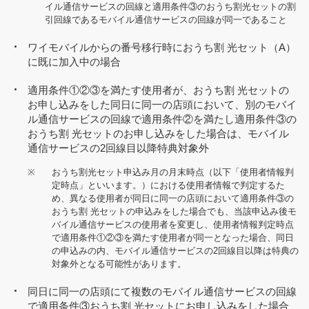
イル通信サービスの回線と適用条件③のおうち割光セットの割
引回線であるモバイル通信サービスの回線が同一であること
ワイモバイルからの番号移行時におうち割 光セット（A）
に既に加入中の場合
適用条件①②③を満たす使用者が、おうち割 光セットの
お申し込みをした同日に同一の店頭において、別のモバイ
ル通信サービスの回線で適用条件②を満たし適用条件③の
おうち割 光セットのお申し込みをした場合は、モバイル
通信サービスの2回線目以降特典対象外
※
おうち割光セット申込み月の月末時点（以下「使用者情報判
定時点」といいます。）における使用者情報で判定するた
め、異なる使用者が同日に同一の店頭において適用条件③の
おうち割 光セットの申込みをした場合でも、当該申込み後モ
バイル通信サービスの使用者を変更し、使用者情報判定時点
で適用条件①②③を満たす使用者が同一となった場合、同日
の申込みの内、モバイル通信サービスの2回線目以降は特典の
対象外となる可能性があります。
同日に同一の店頭にて複数のモバイル通信サービスの回線
で適用条件③おうち割 光セットにお申し込みをした場合