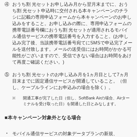
④
おうち割 光セットお申し込み月から翌月末までに、おう
ち割 光セット申込時に交付される本キャンペーンのチラ
シに記載の専用申込フォームから本キャンペーンのお申し
込みをすること。お申し込みの際に、専用申込フォームの
携帯電話番号欄におうち割 光セットが適用されるモバイ
ル通信サービスの携帯電話番号を入力すること。(お申し
込み完了後、当該携帯電話番号宛てにSMSで申込完了メー
ルを送付致します。メールの送受信にはお時間がかかる可
能性がございますので、受信できない場合はお時間をあけ
て再度ご確認ください。)
⑤
おうち割 光セットのお申し込み月を1ヵ月目として7ヵ月
目末までに固定通信サービスが開通していること。（但
し、ケーブルラインにお申込みの場合を除く）。
※
開通工事が完了した日（但し、SoftBank Airの場合、Airター
ミナルを受け取った日）を開通した日とみなします。
■本キャンペーン対象外となる場合
モバイル通信サービスの対象データプランの新規、