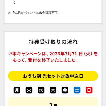
く
※
PayPayポイントは出金譲渡不可。