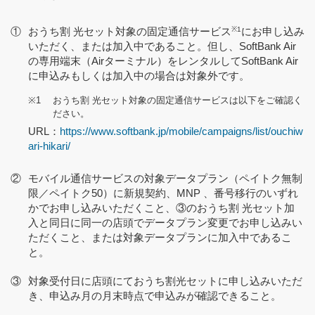
①
おうち割 光セット対象の固定通信サービス
※1
にお申し込み
いただく、または加入中であること。但し、SoftBank Air
の専用端末（Airターミナル）をレンタルしてSoftBank Air
に申込みもしくは加入中の場合は対象外です。
※1
おうち割 光セット対象の固定通信サービスは以下をご確認く
ださい。
URL：
https://www.softbank.jp/mobile/campaigns/list/ouchiw
ari-hikari/
②
モバイル通信サービスの対象データプラン（ペイトク無制
限／ペイトク50）に新規契約、MNP 、番号移行のいずれ
かでお申し込みいただくこと、③のおうち割 光セット加
入と同日に同一の店頭でデータプラン変更でお申し込みい
ただくこと、または対象データプランに加入中であるこ
と。
③
対象受付日に店頭にておうち割光セットに申し込みいただ
き、申込み月の月末時点で申込みが確認できること。