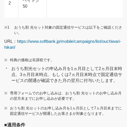
ペイトク
2
50
※1
おうち割 光セット対象の固定通信サービスは以下をご確認くださ
い。
URL：
https://www.softbank.jp/mobile/campaigns/list/ouchiwari-
hikari/
※
特典の価格は非課税です。
おうち割光セットの申込み月を1ヵ月目として2ヵ月目末時
点、3ヵ月目末時点、もしくは7ヵ月目末時点で固定通信サ
ービスの開通が確認できた月の翌月に付与いたします。
※
専用フォームでのお申し込みは、おうち割 光セットのお申し込み月
の翌月末までにお申し込みが必要です。
※
おうち割 光セットのお申し込み月を1ヵ月目として7ヵ月目末までに
固定通信サービスが開通したお客さまが対象となります。
■適用条件