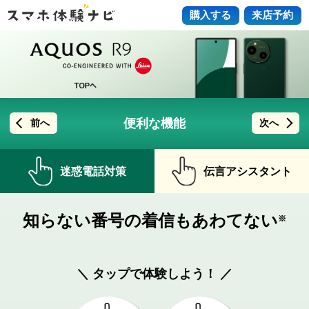
購入する
来店予約
便利な機能
前へ
次へ
迷惑電話対策
伝言アシスタント
知らない番号の着信もあわてない
※
＼ タップで体験しよう！ ／