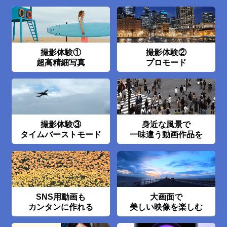
撮影体験①
撮影体験②
超高精細写真
プロモード
撮影体験③
身近な風景で
タイムバーストモード
一味違う動画作品を
SNS用動画も
大画面で
カンタンに作れる
美しい映像を楽しむ