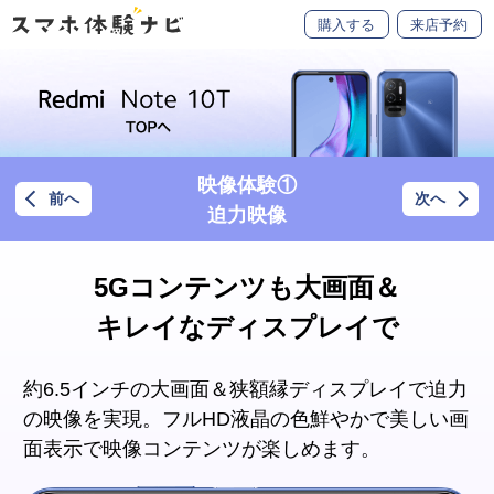
購入する
来店予約
映像体験①
前へ
次へ
迫力映像
5Gコンテンツも大画面＆
キレイなディスプレイで
約6.5インチの大画面＆狭額縁ディスプレイで迫力
の映像を実現。
フルHD液晶の色鮮やかで美しい画
面表示で映像コンテンツが楽しめます。