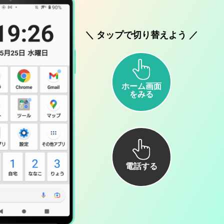
＼ タップで切り替えよう ／
ホーム画面
をみる
電話する