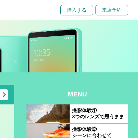
購入する
来店予約
MENU
撮影体験①
3つのレンズで思うまま
撮影体験②
シーンに合わせて