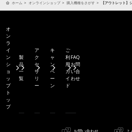
ホーム
オンラインショップ
購入機種をさがす
【アウトレット】シン
オ
ン
ラ
ア
キ
ご
イ
製
ク
ャ
利
FAQ・
ン
品
セ
ン
用
お問
シ
一
サ
ペ
ガ
い合
ョ
覧
リ
ー
イ
わせ
ッ
ー
ン
ド
プ
ト
ッ
プ
お問い合わせ
よ