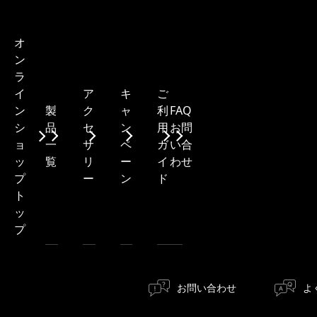
オ
ン
ラ
ア
キ
ご
イ
製
ク
ャ
利
FAQ・
ン
品
セ
ン
用
お問
シ
一
サ
ペ
ガ
い合
ョ
覧
リ
ー
イ
わせ
ッ
ー
ン
ド
プ
ト
ッ
プ
お問い合わせ
よ