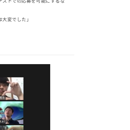
テストでの応募を可能にするな
は大変でした」
%