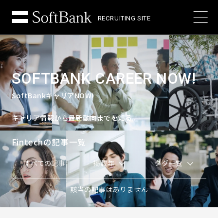
RECRUITING SITE
SOFTBANK CAREER NOW!
SoftBankキャリアNOW!
キャリア情報から最新動向までを知る。
Fintechの記事一覧
すべての記事
掲載年
タグ一覧
該当の記事はありません