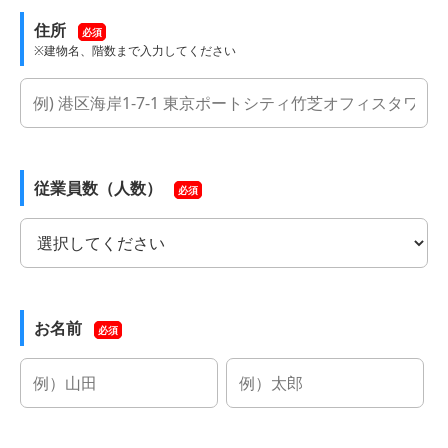
住所
必須
※建物名、階数まで入力してください
従業員数（人数）
必須
お名前
必須