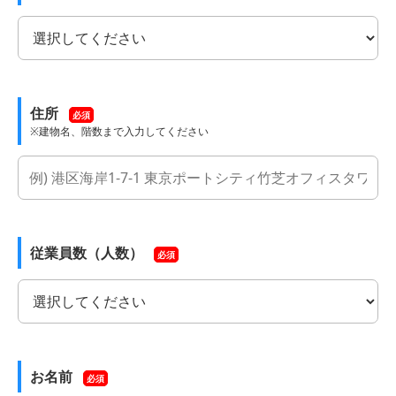
住所
必須
※建物名、階数まで入力してください
従業員数（人数）
必須
お名前
必須