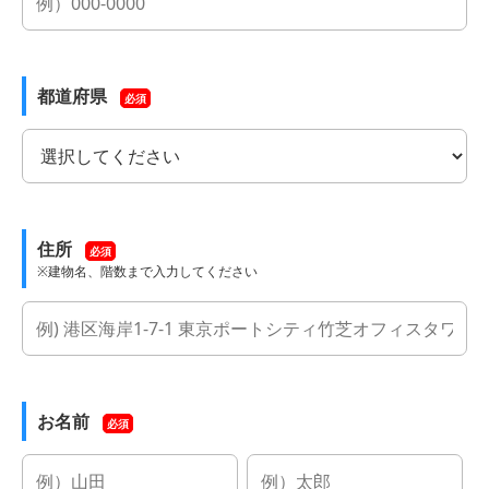
都道府県
必須
住所
必須
※建物名、階数まで入力してください
お名前
必須