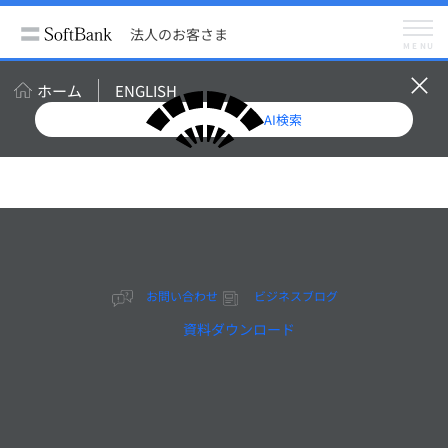
法人のお客さま
ビジネスブログ
【徹底解説】中国向けWebサイトの基礎知識①ICPライセンスって何？
法人のお客さま
メニュー
MENU
ビジネスブログ
メルマガ登録（無料）
ホーム
ENGLISH
AI検索
【徹底解説】中国向け
Webサイトの基礎知識
①ICPライセンスって
お問い合わせ
ビジネスブログ
何？
資料ダウンロード
2019年7月9日掲載