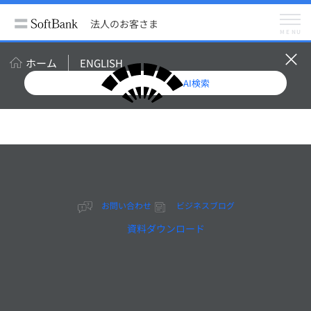
法人のお客さま
ビジネスブログ
GNSS受信機の特徴とは？ 高精度の衛星測位システムを活用するために
法人のお客さま
メニュー
MENU
ビジネスブログ
メルマガ登録（無料）
ホーム
ENGLISH
AI検索
GNSS受信機の特徴と
は？ 高精度の衛星測位
システムを活用するため
お問い合わせ
ビジネスブログ
に
資料ダウンロード
2023年5月11日更新