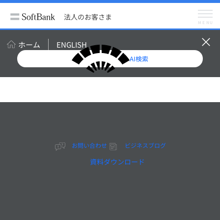
法人のお客さま
ビジネスブログ
AIモデル「Sarashina」が切り拓く未来 —— 中外製薬とのパートナーシップで挑む産業変
法人のお客さま
革
MENU
メニュー
ビジネスブログ
ホーム
ENGLISH
メルマガ登録（無料）
AI検索
AIモデル「Sarashina」
が切り拓く未来 —— 中
外製薬とのパートナーシ
お問い合わせ
ビジネスブログ
資料ダウンロード
ップで挑む産業変革
【講演レポート】